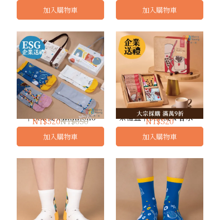
加入購物車
加入購物車
玩出新視界旅行聯名禮盒
【企業送禮首選】珍珠奶
｜快樂襪 x nininono
茶禮盒｜快樂襪 x 春水堂
NT$520
NT$650
NT$520
聯名
加入購物車
加入購物車