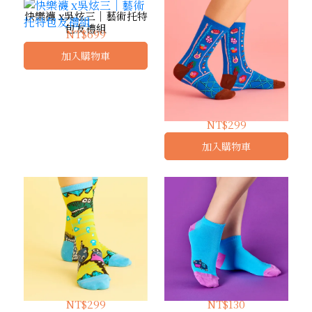
快樂襪 x吳炫三｜藝術托特
包友禮組
NT$699
加入購物車
歡樂耍冰紛 ｜ 長襪
NT$299
加入購物車
河馬遇見好朋友 ｜ 長襪
簡單襪 - 河馬船襪
NT$299
NT$130