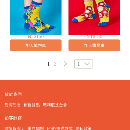
海上花 ｜ 短襪
勵志快樂襪｜短襪
NT$150
NT$150
加入購物車
加入購物車
1
2
1
關於我們
品牌理念
銷售據點
瑪利亞基金會
顧客服務
退換貨說明
常見問題
付款/運送方式
隱私政策