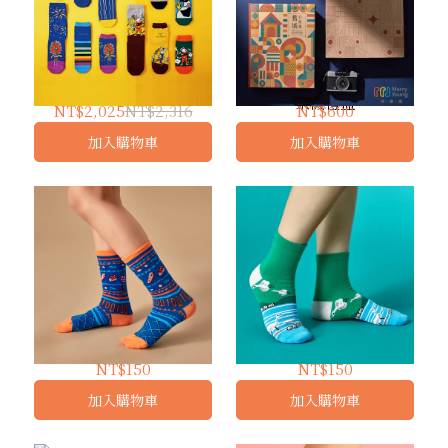
繽紛動物款- 全品項
舊城心故事｜老派約會快
樂襪禮盒
NT$2,025
NT$2,316
NT$600
加入購物車
加入購物車
歡樂耍冰紛 ｜ 兒童長襪
川流不息的樂章 ｜ 短襪
NT$150
NT$150
加入購物車
加入購物車