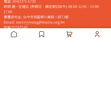
電話: (04)2371-6720
時間:週一至週五 (例假日、國定假日除外) 08:00-12:00、13:00-
17:00
實體店地址: 台中市西區柳川東路二段73號
Email: merryyoung@maria.org.tw
統編:92265549
行銷合作
異業結盟/公關邀約/行銷合作請洽：
電話:(04)2371-6701 
分機#333林小姐 
merryyoung@maria.org.tw
地址：臺中市北屯區經貿東路365號3樓
Copyright ©
MerryYoung快樂襪
All Rights Reserved.