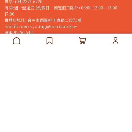
電話: (04)2371-6720
時間:週一至週五 (例假日、國定假日除外) 08:00-12:00、13:00-
17:00
實體店地址: 台中市西區柳川東路二段73號
Email: merryyoung@maria.org.tw
統編:92265549
行銷合作
異業結盟/公關邀約/行銷合作請洽：
電話:(04)2371-6701 
分機#333林小姐 
merryyoung@maria.org.tw
地址：臺中市北屯區經貿東路365號3樓
Copyright ©
MerryYoung快樂襪
All Rights Reserved.